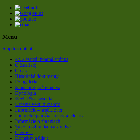
Menu
Webové stránky Poľovníckeho združenia
Poľovnívke združenie Zázrivá
Skip to content
Zázrivá
PZ Zázrivá úvodná stránka
O Zázrivej
O nás
Historické dokumenty
Fotogaléria
Z hiistórie poľovníctva
Kynológia
Revír PZ a susedia
Určenie veku diviakov
Informácie – srnčia zver
Parametre parožia srncov a jeleňov
Informácie o zbraniach
Zákon o zbraniach a strelive
Členovia
Kontakty a údaje