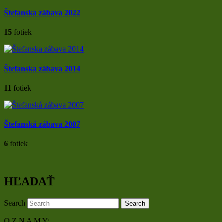
Štefanska zábava 2022
15
fotiek
Štefanska zábava 2014
11
fotiek
Štefanská zábava 2007
6
fotiek
HĽADAŤ
Search
O Z N A M Y: