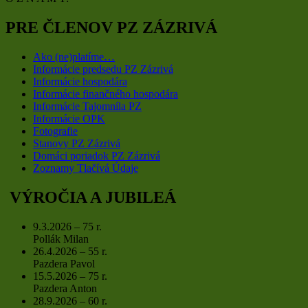
PRE ČLENOV PZ ZÁZRIVÁ
Ako (ne)platíme…
Informácie predsedu PZ Zázrivá
Informácie hospodára
Informácie finančného hospodára
Informácie Tajomníla PZ
Informácie OPK
Fotografie
Stanovy PZ Zázrivá
Domáci poriadok PZ Zázrivá
Zoznamy Tlačívá Údaje
VÝROČIA A JUBILEÁ
9.3.2026 – 75 r.
Pollák Milan
26.4.2026 – 55 r.
Pazdera Pavol
15.5.2026 – 75 r.
Pazdera Anton
28.9.2026 – 60 r.