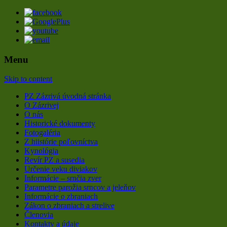
Menu
Webové stránky Poľovníckeho združenia 
Poľovnívke združenie Zázrivá
Skip to content
PZ Zázrivá úvodná stránka
O Zázrivej
O nás
Historické dokumenty
Fotogaléria
Z hiistórie poľovníctva
Kynológia
Revír PZ a susedia
Určenie veku diviakov
Informácie – srnčia zver
Parametre parožia srncov a jeleňov
Informácie o zbraniach
Zákon o zbraniach a strelive
Členovia
Kontakty a údaje