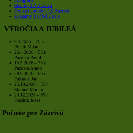
Fotografie
Stanovy PZ Zázrivá
Domáci poriadok PZ Zázrivá
Zoznamy Tlačívá Údaje
VÝROČIA A JUBILEÁ
9.3.2026 – 75 r.
Pollák Milan
26.4.2026 – 55 r.
Pazdera Pavol
15.5.2026 – 75 r.
Pazdera Anton
28.9.2026 – 60 r.
Fašánok Ján
25.10.2026 – 55 r.
Skubeň Marian
20.12.2026 – 65 r.
Kazárik Jozef
Počasie pre Zázrivú