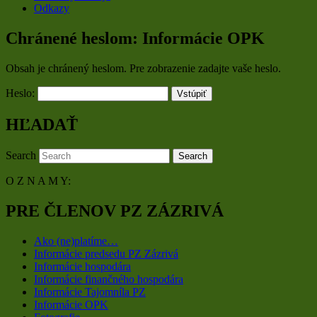
Odkazy
Chránené heslom: Informácie OPK
Obsah je chránený heslom. Pre zobrazenie zadajte vaše heslo.
Heslo:
HĽADAŤ
Search
O Z N A M Y:
PRE ČLENOV PZ ZÁZRIVÁ
Ako (ne)platíme…
Informácie predsedu PZ Zázrivá
Informácie hospodára
Informácie finančného hospodára
Informácie Tajomníla PZ
Informácie OPK